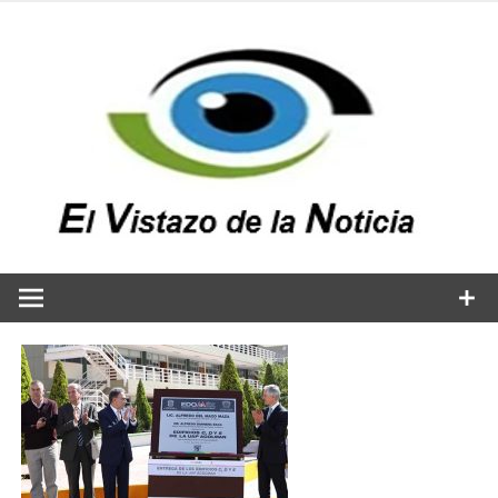
Saltar
al
contenido
v
n
El vistazo a la noticia