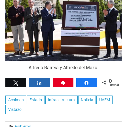
Alfredo Barrera y Alfredo del Mazo.
0
Tweet
Share
Pin
Share
SHARES
Acolman
Estado
Infraestructura
Noticia
UAEM
Vistazo
Gobierno