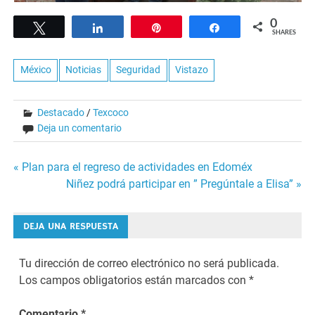
0
Tweet
Share
Pin
Share
SHARES
México
Noticias
Seguridad
Vistazo
Destacado
/
Texcoco
Deja un comentario
Navegación
« Plan para el regreso de actividades en Edoméx
Niñez podrá participar en ” Pregúntale a Elisa” »
de
entradas
DEJA UNA RESPUESTA
Tu dirección de correo electrónico no será publicada.
Los campos obligatorios están marcados con
*
Comentario
*