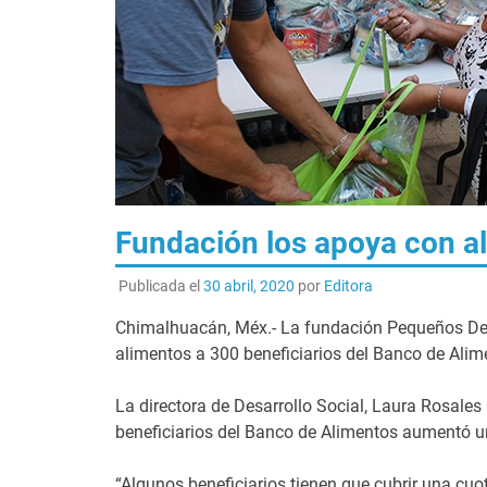
Fundación los apoya con a
Publicada el
30 abril, 2020
por
Editora
Chimalhuacán, Méx.- La fundación Pequeños Detal
alimentos a 300 beneficiarios del Banco de Alime
La directora de Desarrollo Social, Laura Rosales
beneficiarios del Banco de Alimentos aumentó un
“Algunos beneficiarios tienen que cubrir una cuo