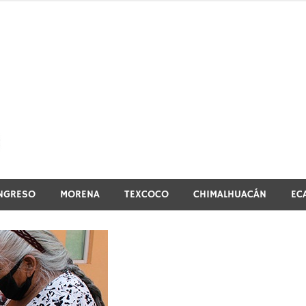
El vistazo a la noticia
NGRESO
MORENA
TEXCOCO
CHIMALHUACÁN
EC