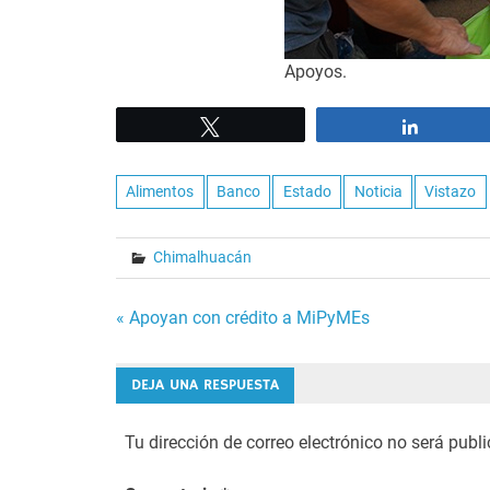
Apoyos.
Tweet
Share
Alimentos
Banco
Estado
Noticia
Vistazo
Chimalhuacán
Navegación
« Apoyan con crédito a MiPyMEs
de
DEJA UNA RESPUESTA
entradas
Tu dirección de correo electrónico no será publ