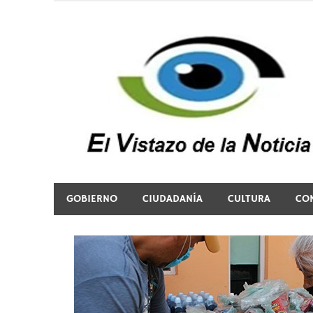
Saltar
al
contenido
El vistazo a la noticia
GOBIERNO
CIUDADANÍA
CULTURA
CO