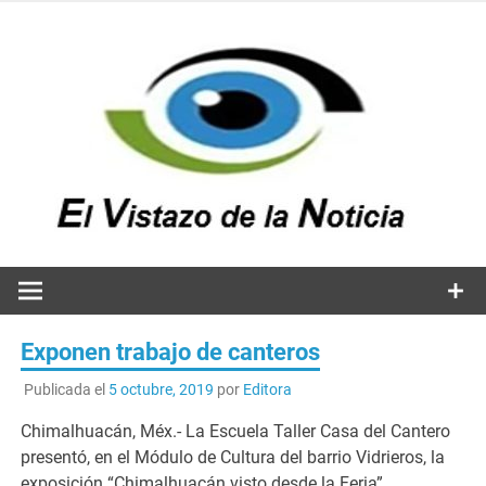
Saltar
al
contenido
v
n
El vistazo a la noticia
Exponen trabajo de canteros
Publicada el
5 octubre, 2019
por
Editora
Chimalhuacán, Méx.- La Escuela Taller Casa del Cantero
presentó, en el Módulo de Cultura del barrio Vidrieros, la
exposición “Chimalhuacán visto desde la Feria”,