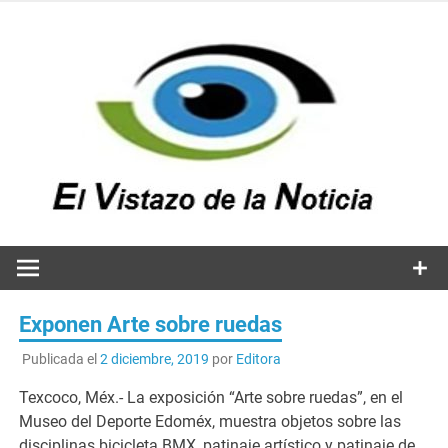
Saltar
al
contenido
v
n
El vistazo a la noticia
Exponen Arte sobre ruedas
Publicada el
2 diciembre, 2019
por
Editora
Texcoco, Méx.- La exposición “Arte sobre ruedas”, en el
Museo del Deporte Edoméx, muestra objetos sobre las
disciplinas bicicleta BMX, patinaje artístico y patinaje de