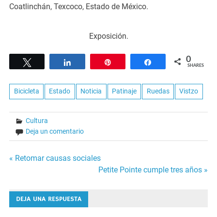
Coatlinchán, Texcoco, Estado de México.
Exposición.
0
Tweet
Share
Pin
Share
SHARES
Bicicleta
Estado
Noticia
Patinaje
Ruedas
Vistzo
Cultura
Deja un comentario
Navegación
« Retomar causas sociales
Petite Pointe cumple tres años »
de
entradas
DEJA UNA RESPUESTA