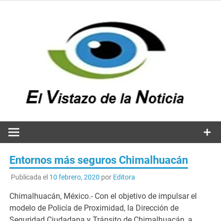
Saltar
al
contenido
v
n
El vistazo a la noticia
Entornos más seguros Chimalhuacán
Publicada el
10 febrero, 2020
por
Editora
Chimalhuacán, México.- Con el objetivo de impulsar el
modelo de Policía de Proximidad, la Dirección de
Seguridad Ciudadana y Tránsito de Chimalhuacán, a