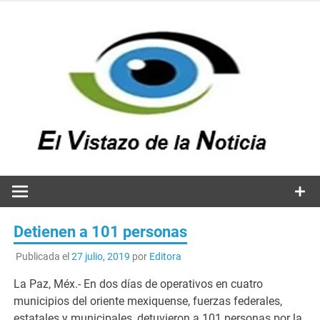
Saltar
al
contenido
v
n
El vistazo a la noticia
Detienen a 101 personas
Publicada el
27 julio, 2019
por
Editora
La Paz, Méx.- En dos días de operativos en cuatro
municipios del oriente mexiquense, fuerzas federales,
estatales y municipales, detuvieron a 101 personas por la