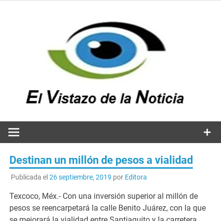
Saltar
al
contenido
v
n
El vistazo a la noticia
Destinan un millón de pesos a vialidad
Publicada el
26 septiembre, 2019
por
Editora
Texcoco, Méx.- Con una inversión superior al millón de
pesos se reencarpetará la calle Benito Juárez, con la que
se mejorará la vialidad entre Santiaguito y la carretera