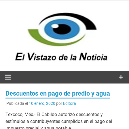
Saltar
al
contenido
v
n
El vistazo a la noticia
Descuentos en pago de predio y agua
Publicada el
10 enero, 2020
por
Editora
Texcoco, Méx.- El Cabildo autorizó descuentos y
estímulos a contribuyentes cumplidos en el pago del
impuesto predial y agua potable.