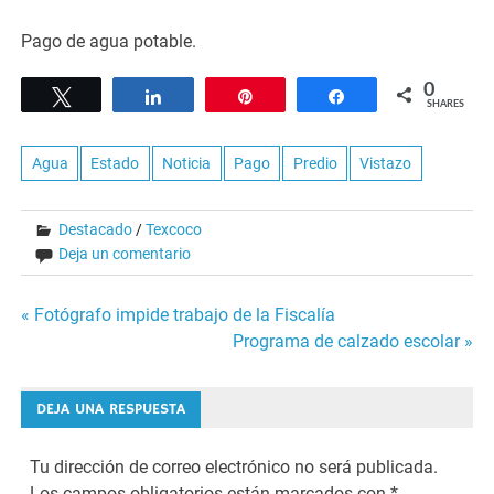
Pago de agua potable.
0
Tweet
Share
Pin
Share
SHARES
Agua
Estado
Noticia
Pago
Predio
Vistazo
Destacado
/
Texcoco
Deja un comentario
Navegación
« Fotógrafo impide trabajo de la Fiscalía
Programa de calzado escolar »
de
entradas
DEJA UNA RESPUESTA
Tu dirección de correo electrónico no será publicada.
Los campos obligatorios están marcados con
*