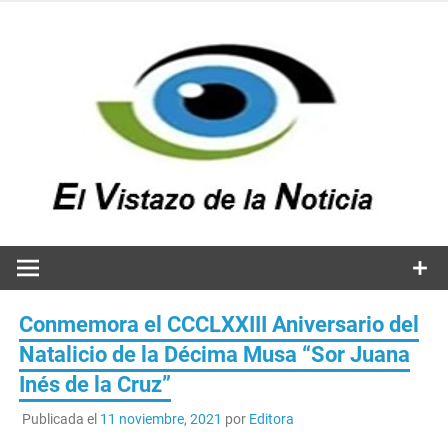
Saltar
al
contenido
v
n
El vistazo a la noticia
Conmemora el CCCLXXIII Aniversario del
Natalicio de la Décima Musa “Sor Juana
Inés de la Cruz”
Publicada el
11 noviembre, 2021
por
Editora