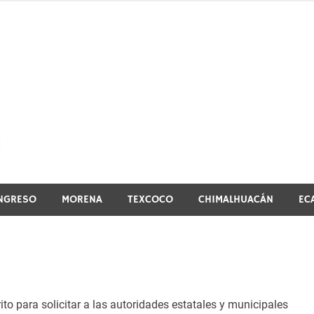
El vistazo a la noticia
NGRESO
MORENA
TEXCOCO
CHIMALHUACÁN
EC
rito para solicitar a las autoridades estatales y municipales