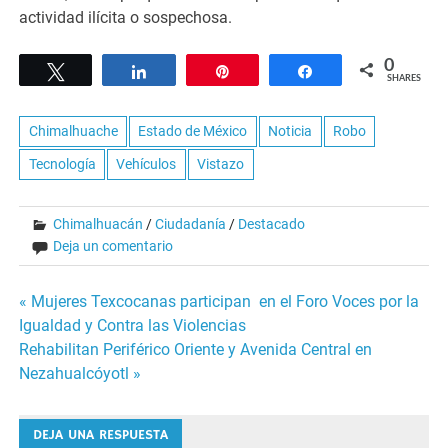
actividad ilícita o sospechosa.
0
Tweet
Share
Pin
Share
SHARES
Chimalhuache
Estado de México
Noticia
Robo
Tecnología
Vehículos
Vistazo
Chimalhuacán
/
Ciudadanía
/
Destacado
Deja un comentario
Navegación
« Mujeres Texcocanas participan en el Foro Voces por la
Igualdad y Contra las Violencias
de
Rehabilitan Periférico Oriente y Avenida Central en
Nezahualcóyotl »
entradas
DEJA UNA RESPUESTA