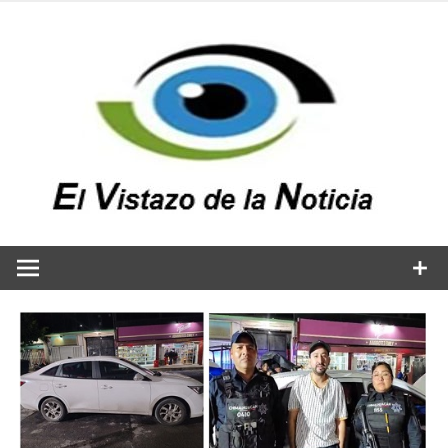
Saltar
al
contenido
v
n
El vistazo a la noticia