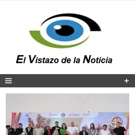
Saltar
al
contenido
v
n
El vistazo a la noticia