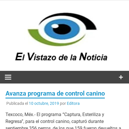
Saltar
al
contenido
v
n
El vistazo a la noticia
Avanza programa de control canino
Publicada el
10 octubre, 2019
por
Editora
Texcoco, Méx.- El programa “Captura, Esteriliza y
Regresa”, para el control canino, capturó durante
septiembre 356 perros, de los que 159 fueron devueltos a