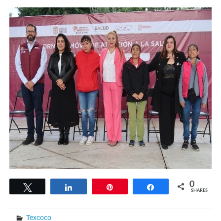
0
Tweet
Share
Pin
Share
SHARES
Texcoco