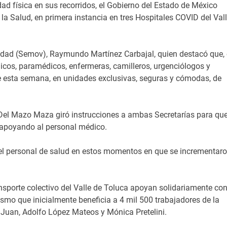
dad física en sus recorridos, el Gobierno del Estado de México
 Salud, en primera instancia en tres Hospitales COVID del Val
vilidad (Semov), Raymundo Martínez Carbajal, quien destacó que,
dicos, paramédicos, enfermeras, camilleros, urgenciólogos y
 de esta semana, en unidades exclusivas, seguras y cómodas, de
 Del Mazo Maza giró instrucciones a ambas Secretarías para que
 apoyando al personal médico.
a del personal de salud en estos momentos en que se incrementar
nsporte colectivo del Valle de Toluca apoyan solidariamente co
smo que inicialmente beneficia a 4 mil 500 trabajadores de la
 Juan, Adolfo López Mateos y Mónica Pretelini.