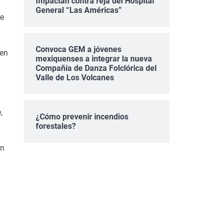
Impactan contra reja del Hospital
General “Las Américas”
le
Convoca GEM a jóvenes
 en
mexiquenses a integrar la nueva
Compañía de Danza Folclórica del
Valle de Los Volcanes
,
¿Cómo prevenir incendios
forestales?
on
n