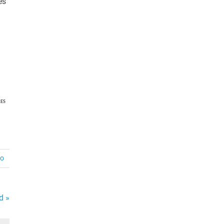
es
ES
io
d »