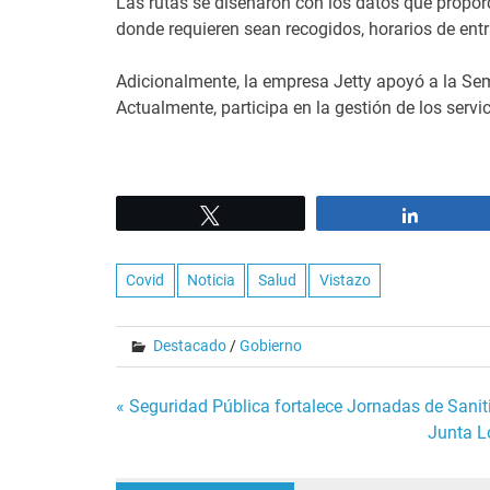
Las rutas se diseñaron con los datos que proporc
donde requieren sean recogidos, horarios de entr
Adicionalmente, la empresa Jetty apoyó a la Sem
Actualmente, participa en la gestión de los servi
Tweet
Share
Covid
Noticia
Salud
Vistazo
Destacado
/
Gobierno
Navegación
« Seguridad Pública fortalece Jornadas de Sanit
Junta L
de