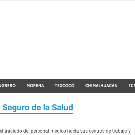
El vistazo a la noticia
NGRESO
MORENA
TEXCOCO
CHIMALHUACÁN
EC
Seguro de la Salud
r el traslado del personal médico hacia sus centros de trabajo y