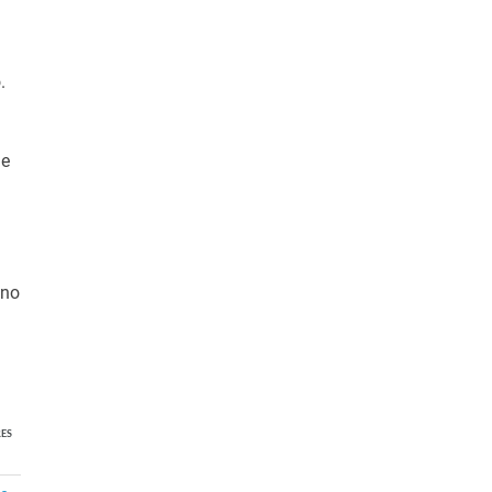
.
de
 no
ES