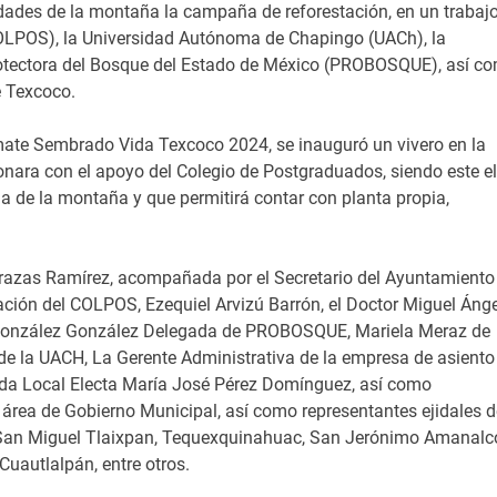
ades de la montaña la campaña de reforestación, en un trabaj
OLPOS), la Universidad Autónoma de Chapingo (UACh), la
otectora del Bosque del Estado de México (PROBOSQUE), así c
e Texcoco.
ate Sembrado Vida Texcoco 2024, se inauguró un vivero en la
ara con el apoyo del Colegio de Postgraduados, siendo este el
a de la montaña y que permitirá contar con planta propia,
rrazas Ramírez, acompañada por el Secretario del Ayuntamiento
ación del COLPOS, Ezequiel Arvizú Barrón, el Doctor Miguel Ánge
 González González Delegada de PROBOSQUE, Mariela Meraz de
de la UACH, La Gerente Administrativa de la empresa de asiento
tada Local Electa María José Pérez Domínguez, así como
e área de Gobierno Municipal, así como representantes ejidales d
, San Miguel Tlaixpan, Tequexquinahuac, San Jerónimo Amanalc
uautlalpán, entre otros.