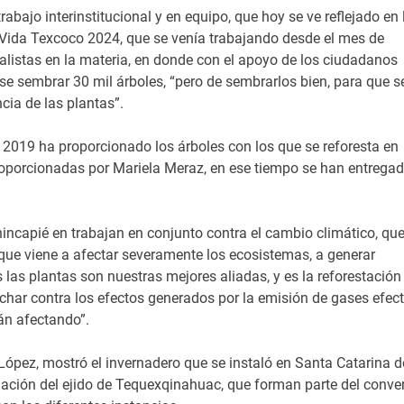
rabajo interinstitucional y en equipo, que hoy se ve reflejado en 
da Texcoco 2024, que se venía trabajando desde el mes de
ialistas en la materia, en donde con el apoyo de los ciudadanos
se sembrar 30 mil árboles, “pero de sembrarlos bien, para que s
cia de las plantas”.
2019 ha proporcionado los árboles con los que se reforesta en
roporcionadas por Mariela Meraz, en ese tiempo se han entrega
incapié en trabajan en conjunto contra el cambio climático, qu
 que viene a afectar severamente los ecosistemas, a generar
s las plantas son nuestras mejores aliadas, y es la reforestación
luchar contra los efectos generados por la emisión de gases efec
án afectando”.
López, mostró el invernadero que se instaló en Santa Catarina d
alación del ejido de Tequexqinahuac, que forman parte del conve