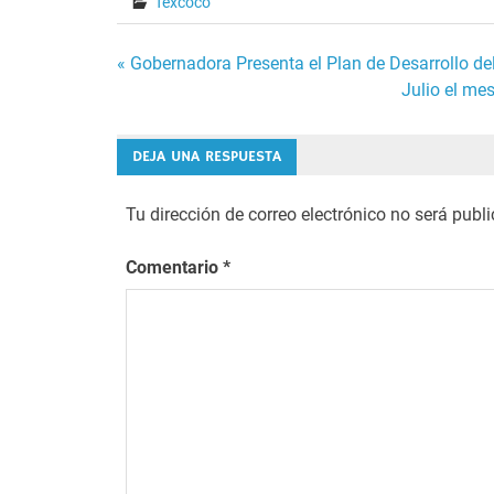
Texcoco
Navegación
« Gobernadora Presenta el Plan de Desarrollo d
Julio el me
de
entradas
DEJA UNA RESPUESTA
Tu dirección de correo electrónico no será publ
Comentario
*