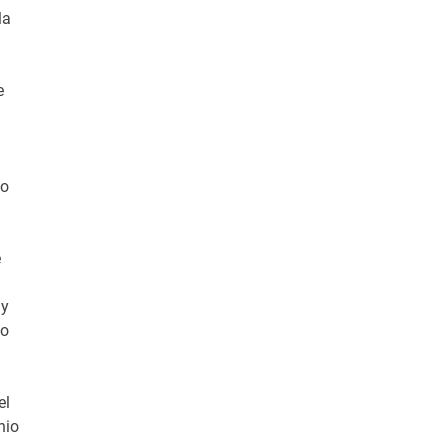
la
e
do
e
 y
to
el
nio