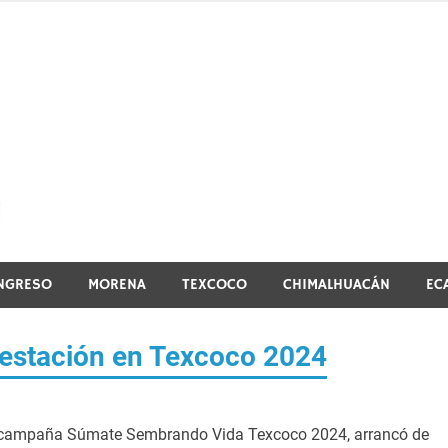
El vistazo a la noticia
NGRESO
MORENA
TEXCOCO
CHIMALHUACÁN
EC
estación en Texcoco 2024
a campaña Súmate Sembrando Vida Texcoco 2024, arrancó de