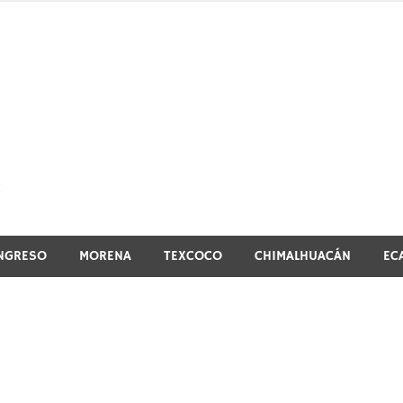
El vistazo a la noticia
NGRESO
MORENA
TEXCOCO
CHIMALHUACÁN
EC