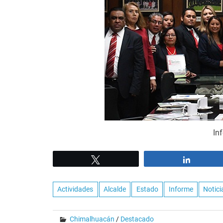
In
Tweet
Share
Actividades
Alcalde
Estado
Informe
Notici
Chimalhuacán
/
Destacado