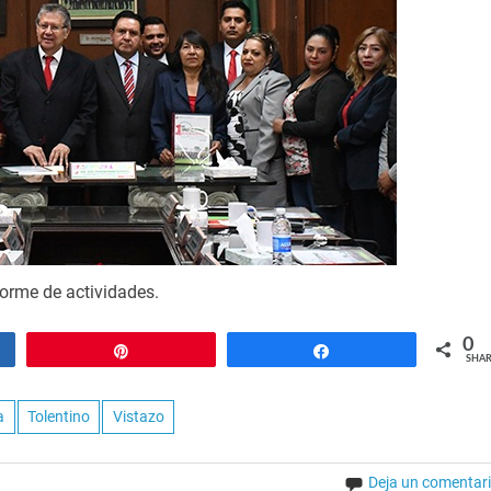
forme de actividades.
0
Pin
Share
SHAR
a
Tolentino
Vistazo
Deja un comentar