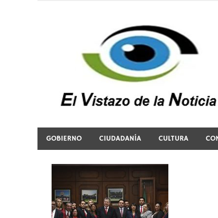
Saltar
al
contenido
El vistazo a la noticia
GOBIERNO
CIUDADANÍA
CULTURA
CO