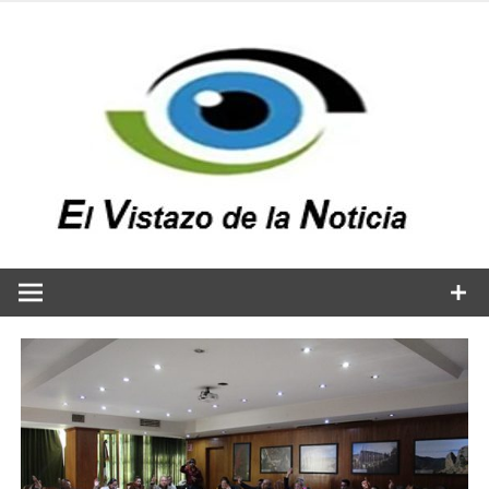
Saltar
al
contenido
v
n
El vistazo a la noticia