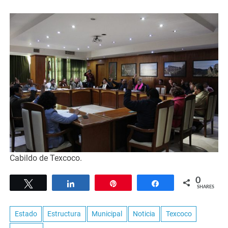
Cabildo de Texcoco.
0
Tweet
Share
Pin
Share
SHARES
Estado
Estructura
Municipal
Noticia
Texcoco