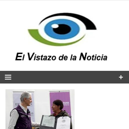
Saltar
al
contenido
v
n
El vistazo a la noticia