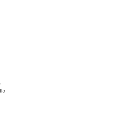
ó
llo