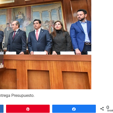
ntrega Presupuesto.
0
Pin
Share
SHAR