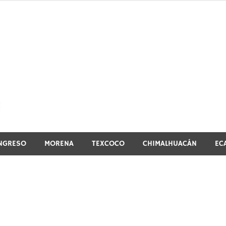
El vistazo a la noticia
NGRESO
MORENA
TEXCOCO
CHIMALHUACÁN
EC