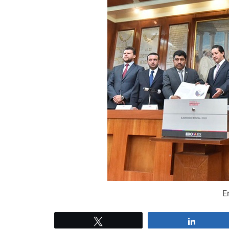
E
Tweet
Share