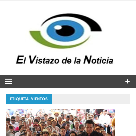
Saltar
al
contenido
v
n
El vistazo a la noticia
ETIQUETA:
VIENTOS