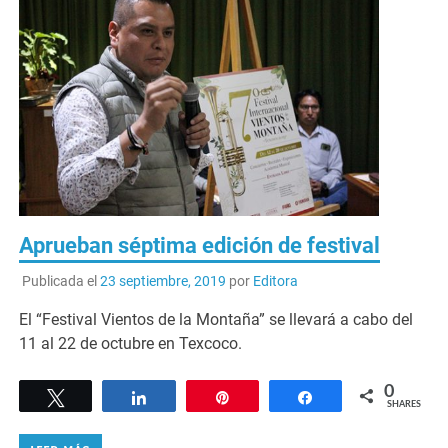
Aprueban séptima edición de festival
Publicada el
23 septiembre, 2019
por
Editora
El “Festival Vientos de la Montaña” se llevará a cabo del
11 al 22 de octubre en Texcoco.
0
Tweet
Share
Pin
Share
SHARES