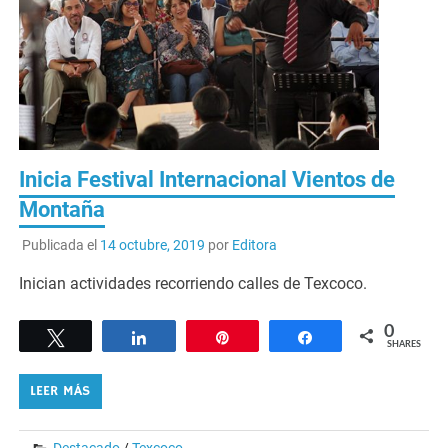
Inicia Festival Internacional Vientos de
Montaña
Publicada el
14 octubre, 2019
por
Editora
Inician actividades recorriendo calles de Texcoco.
0
Tweet
Share
Pin
Share
SHARES
LEER MÁS