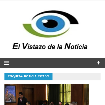
Saltar
al
contenido
v
n
El vistazo a la noticia
ETIQUETA:
NOTICIA ESTADO