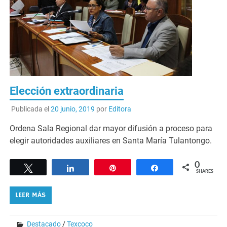
Elección extraordinaria
Publicada el
20 junio, 2019
por
Editora
Ordena Sala Regional dar mayor difusión a proceso para
elegir autoridades auxiliares en Santa María Tulantongo.
0
Tweet
Share
Pin
Share
SHARES
LEER MÁS
Destacado
/
Texcoco