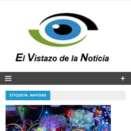
Saltar
al
contenido
v
n
El vistazo a la noticia
ETIQUETA:
NAVIDAD