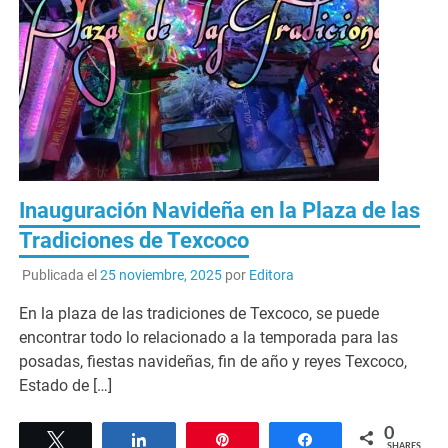
Inauguración Navideña en la Plaza de las
Tradiciones de Texcoco
Publicada el
25 noviembre, 2025
por
Editora
En la plaza de las tradiciones de Texcoco, se puede
encontrar todo lo relacionado a la temporada para las
posadas, fiestas navideñas, fin de año y reyes Texcoco,
Estado de […]
0
Tweet
Share
Pin
Share
SHARES