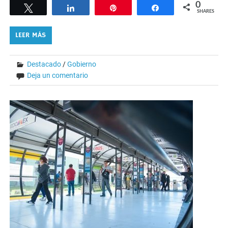
0
Tweet
Share
Pin
Share
SHARES
LEER MÁS
Destacado
/
Gobierno
Deja un comentario