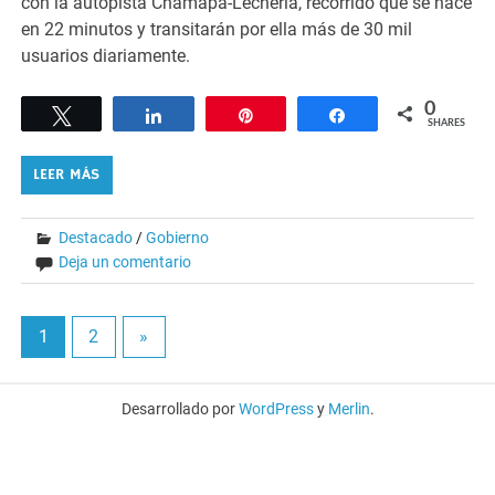
con la autopista Chamapa-Lechería, recorrido que se hace
en 22 minutos y transitarán por ella más de 30 mil
usuarios diariamente.
0
Tweet
Share
Pin
Share
SHARES
LEER MÁS
Destacado
/
Gobierno
Deja un comentario
1
2
»
Desarrollado por
WordPress
y
Merlin
.