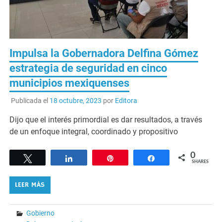
Impulsa la Gobernadora Delfina Gómez
estrategia de seguridad en cinco
municipios mexiquenses
Publicada el
18 octubre, 2023
por
Editora
Dijo que el interés primordial es dar resultados, a través
de un enfoque integral, coordinado y propositivo
0
Tweet
Share
Pin
Share
SHARES
LEER MÁS
Gobierno