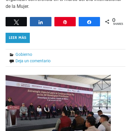
de la Mujer.
0
Tweet
Share
Pin
Share
SHARES
LEER MÁS
Gobierno
Deja un comentario