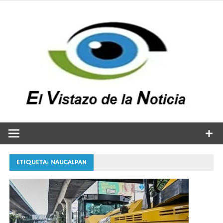
Saltar
al
contenido
v
n
El vistazo a la noticia
ETIQUETA:
NAUCALPAN