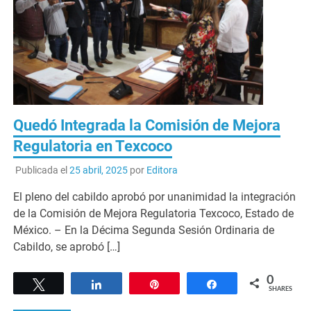
Quedó Integrada la Comisión de Mejora
Regulatoria en Texcoco
Publicada el
25 abril, 2025
por
Editora
El pleno del cabildo aprobó por unanimidad la integración
de la Comisión de Mejora Regulatoria Texcoco, Estado de
México. – En la Décima Segunda Sesión Ordinaria de
Cabildo, se aprobó […]
0
Tweet
Share
Pin
Share
SHARES