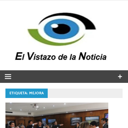
Saltar
al
contenido
v
n
El vistazo a la noticia
ETIQUETA:
MEJORA