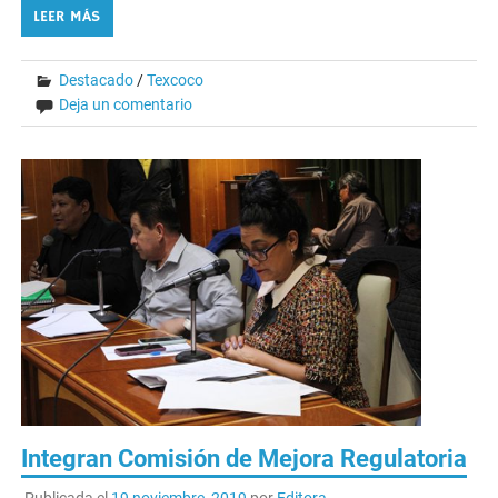
LEER MÁS
Destacado
/
Texcoco
Deja un comentario
Integran Comisión de Mejora Regulatoria
Publicada el
19 noviembre, 2019
por
Editora