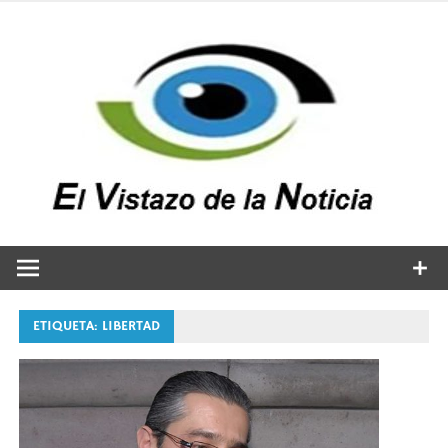
Saltar
al
contenido
v
n
El vistazo a la noticia
ETIQUETA:
LIBERTAD