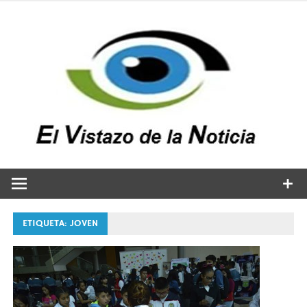
Saltar
al
contenido
v
n
El vistazo a la noticia
ETIQUETA:
JOVEN