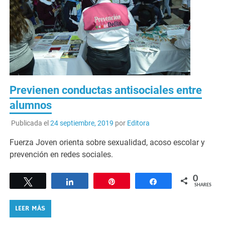
Previenen conductas antisociales entre
alumnos
Publicada el
24 septiembre, 2019
por
Editora
Fuerza Joven orienta sobre sexualidad, acoso escolar y
prevención en redes sociales.
0
Tweet
Share
Pin
Share
SHARES
LEER MÁS