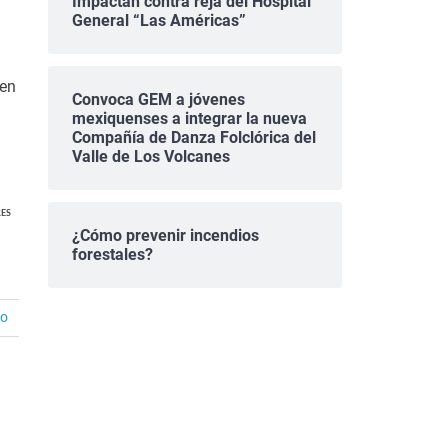
Impactan contra reja del Hospital
General “Las Américas”
 en
Convoca GEM a jóvenes
mexiquenses a integrar la nueva
Compañía de Danza Folclórica del
Valle de Los Volcanes
ES
¿Cómo prevenir incendios
forestales?
io