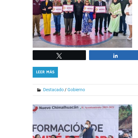
Tweet
Share
LEER MÁS
Destacado
/
Gobierno