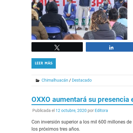
Tweet
Share
LEER MÁS
Chimalhuacán
/
Destacado
OXXO aumentará su presencia
Publicada el
12 octubre, 2020
por
Editora
Con inversión superior a los mil 600 millones d
los próximos tres años.