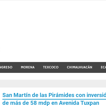
El vistazo a la noticia
NGRESO
MORENA
TEXCOCO
CHIMALHUACÁN
EC
San Martín de las Pirámides con inversi
de más de 58 mdp en Avenida Tuxpan