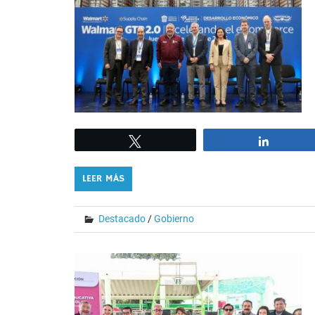
Tweet
Share
LEER MÁS
Destacado
/
Gobierno