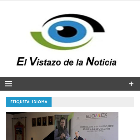
Saltar
al
contenido
v
n
El vistazo a la noticia
ETIQUETA:
IDIOMA