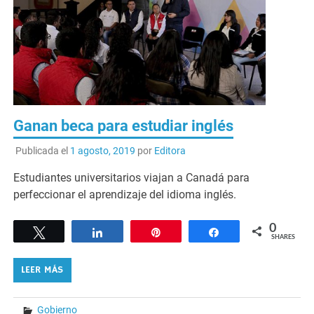
Ganan beca para estudiar inglés
Publicada el
1 agosto, 2019
por
Editora
Estudiantes universitarios viajan a Canadá para
perfeccionar el aprendizaje del idioma inglés.
0
Tweet
Share
Pin
Share
SHARES
LEER MÁS
Gobierno