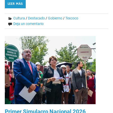
LEER MÁS
Cultura
/
Destacado
/
Gobierno
/
Texcoco
Deja un comentario
Primer Simulacro Nacional 2026