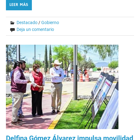
LEER MÁS
Destacado
/
Gobierno
Deja un comentario
Delfina Gómez Álvarez impulsa movilidad