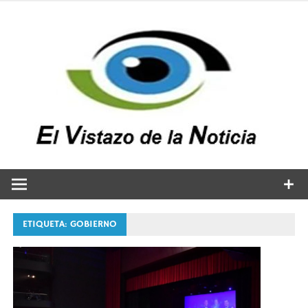
Saltar
al
contenido
v
n
El vistazo a la noticia
ETIQUETA:
GOBIERNO