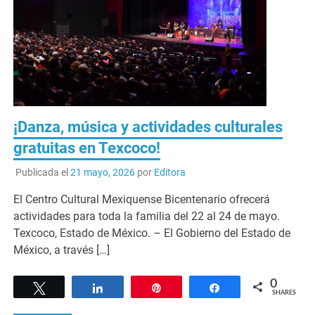
¡Danza, música y actividades culturales
gratuitas en Texcoco!
Publicada el
21 mayo, 2026
por
Editora
El Centro Cultural Mexiquense Bicentenario ofrecerá
actividades para toda la familia del 22 al 24 de mayo.
Texcoco, Estado de México. – El Gobierno del Estado de
México, a través […]
0
Tweet
Share
Pin
Share
SHARES