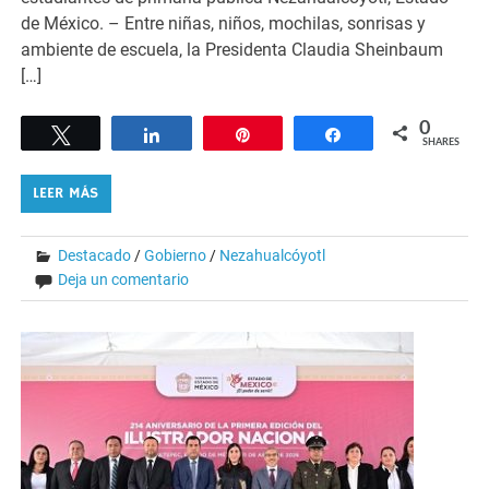
de México. – Entre niñas, niños, mochilas, sonrisas y
ambiente de escuela, la Presidenta Claudia Sheinbaum
[…]
0
Tweet
Share
Pin
Share
SHARES
LEER MÁS
Destacado
/
Gobierno
/
Nezahualcóyotl
Deja un comentario