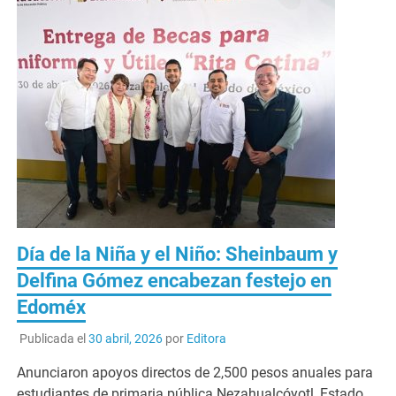
Día de la Niña y el Niño: Sheinbaum y
Delfina Gómez encabezan festejo en
Edoméx
Publicada el
30 abril, 2026
por
Editora
Anunciaron apoyos directos de 2,500 pesos anuales para
estudiantes de primaria pública Nezahualcóyotl, Estado