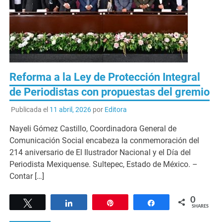
Reforma a la Ley de Protección Integral
de Periodistas con propuestas del gremio
Publicada el
11 abril, 2026
por
Editora
Nayeli Gómez Castillo, Coordinadora General de
Comunicación Social encabeza la conmemoración del
214 aniversario de El Ilustrador Nacional y el Día del
Periodista Mexiquense.⁠ Sultepec, Estado de México. –
Contar […]
0
Tweet
Share
Pin
Share
SHARES