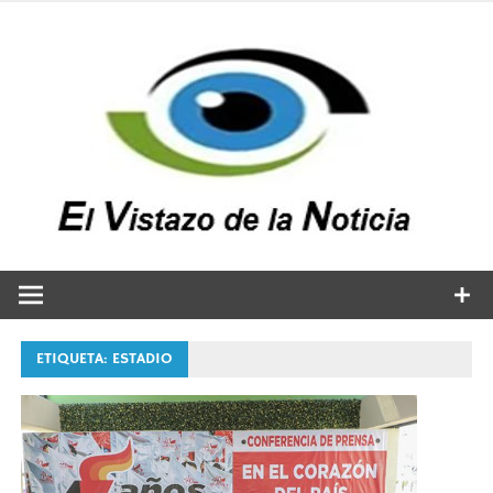
Saltar
al
contenido
v
n
El vistazo a la noticia
ETIQUETA:
ESTADIO