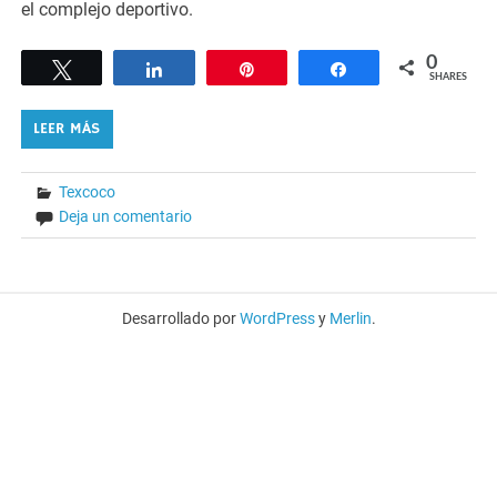
el complejo deportivo.
0
Tweet
Share
Pin
Share
SHARES
LEER MÁS
Texcoco
Deja un comentario
Desarrollado por
WordPress
y
Merlin
.