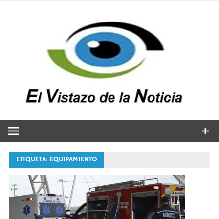
Saltar
al
contenido
v
n
El vistazo a la noticia
ETIQUETA:
EQUIPAMIENTO