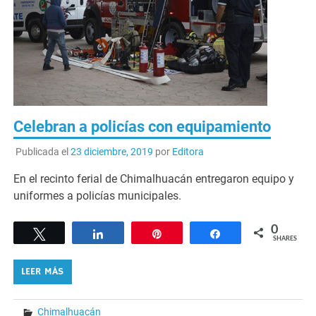
Celebran a policías con equipamiento
Publicada el
23 diciembre, 2019
por
Editora
En el recinto ferial de Chimalhuacán entregaron equipo y
uniformes a policías municipales.
0
Tweet
Share
Pin
Share
SHARES
LEER MÁS
Chimalhuacán