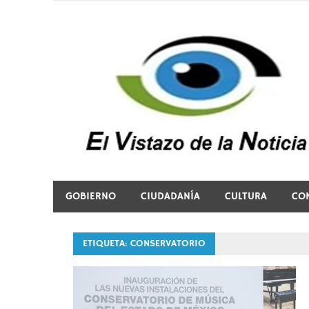
Saltar
al
contenido
El vistazo a la noticia
GOBIERNO
CIUDADANÍA
CULTURA
CO
ETIQUETA:
CONSERVATORIO