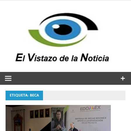
Saltar
al
contenido
v
n
El vistazo a la noticia
ETIQUETA:
BECA