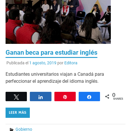
Ganan beca para estudiar inglés
Publicada el
1 agosto, 2019
por
Editora
Estudiantes universitarios viajan a Canadá para
perfeccionar el aprendizaje del idioma inglés.
0
Tweet
Share
Pin
Share
SHARES
LEER MÁS
Gobierno