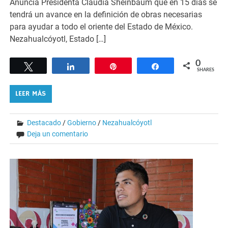
Anuncia Presidenta Claudia Sheinbaum que en 15 días se
tendrá un avance en la definición de obras necesarias
para ayudar a todo el oriente del Estado de México.
Nezahualcóyotl, Estado […]
0
Tweet
Share
Pin
Share
SHARES
LEER MÁS
Destacado
/
Gobierno
/
Nezahualcóyotl
Deja un comentario