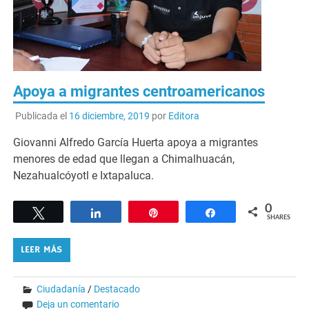
Apoya a migrantes centroamericanos
Publicada el
16 diciembre, 2019
por
Editora
Giovanni Alfredo García Huerta apoya a migrantes
menores de edad que llegan a Chimalhuacán,
Nezahualcóyotl e Ixtapaluca.
0
Tweet
Share
Pin
Share
SHARES
LEER MÁS
Ciudadanía
/
Destacado
Deja un comentario