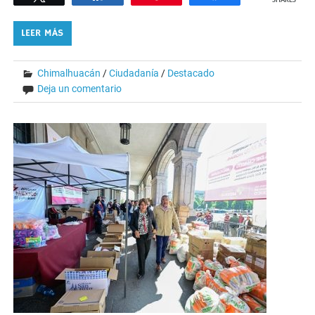
SHARES
LEER MÁS
Chimalhuacán
/
Ciudadanía
/
Destacado
Deja un comentario