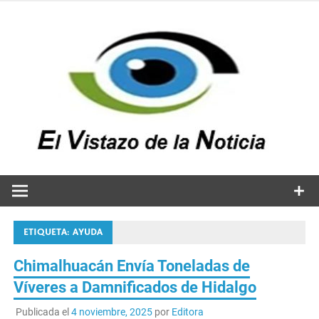
Saltar
al
contenido
v
n
El vistazo a la noticia
ETIQUETA:
AYUDA
Chimalhuacán Envía Toneladas de
Víveres a Damnificados de Hidalgo
Publicada el
4 noviembre, 2025
por
Editora