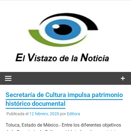
Saltar
al
contenido
v
n
El vistazo a la noticia
Secretaría de Cultura impulsa patrimonio
histórico documental
Publicada el
12 febrero, 2020
por
Editora
Toluca, Estado de México.- Entre los diferentes objetivos