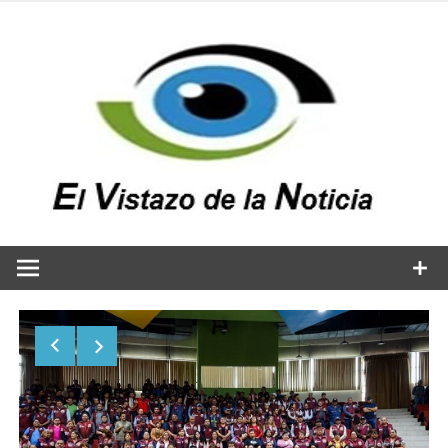
Saltar
al
contenido
v
n
El vistazo a la noticia