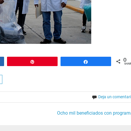
0
Pin
Share
SHAR
Deja un comentar
Ocho mil beneficiados con program