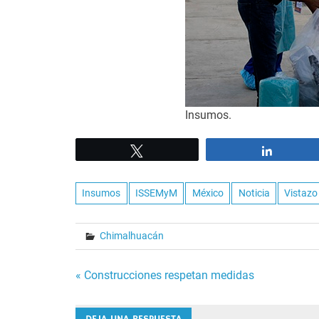
Insumos.
Tweet
Share
Insumos
ISSEMyM
México
Noticia
Vistazo
Chimalhuacán
Navegación
« Construcciones respetan medidas
de
DEJA UNA RESPUESTA