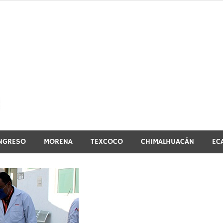
El vistazo a la noticia
NGRESO
MORENA
TEXCOCO
CHIMALHUACÁN
EC