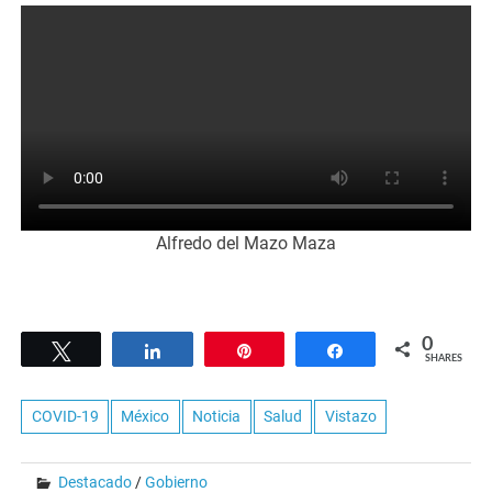
Alfredo del Mazo Maza
0
Tweet
Share
Pin
Share
SHARES
COVID-19
México
Noticia
Salud
Vistazo
Destacado
/
Gobierno