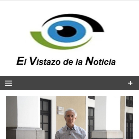
Saltar
al
contenido
v
n
El vistazo a la noticia