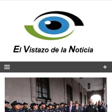
Saltar
al
contenido
v
n
El vistazo a la noticia