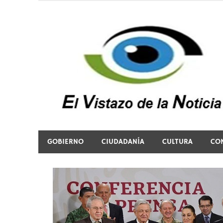
Saltar
al
contenido
El vistazo a la noticia
GOBIERNO
CIUDADANÍA
CULTURA
CO