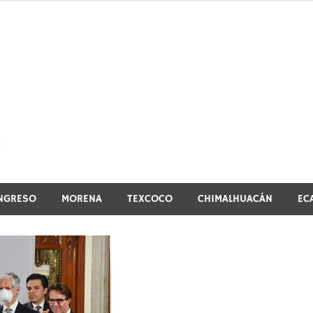
El vistazo a la noticia
NGRESO
MORENA
TEXCOCO
CHIMALHUACÁN
EC