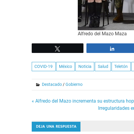
Alfredo del Mazo Maza
Tweet
Share
COVID-19
México
Noticia
Salud
Teletón
Destacado
/
Gobierno
Navegación
« Alfredo del Mazo incrementa su estructura hop
Irregularidades 
de
entradas
DEJA UNA RESPUESTA