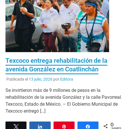
Texcoco entrega rehabilitación de la
avenida González en Coatlinchán
Publicada el
13 julio, 2026
por
Editora
Se invirtieron más de 9 millones de pesos en la
rehabilitación de la avenida González y la calle Pavorreal.
Texcoco, Estado de México. – El Gobierno Municipal de
Texcoco entregó […]
0
Tweet
Share
Pin
Share
SHARES