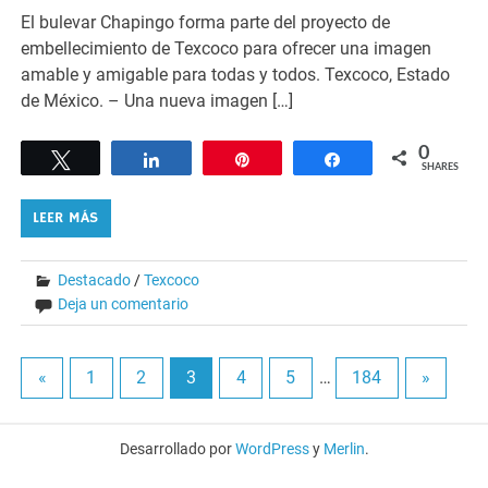
El bulevar Chapingo forma parte del proyecto de
embellecimiento de Texcoco para ofrecer una imagen
amable y amigable para todas y todos. Texcoco, Estado
de México. – Una nueva imagen […]
0
Tweet
Share
Pin
Share
SHARES
LEER MÁS
Destacado
/
Texcoco
Deja un comentario
«
1
2
3
4
5
…
184
»
Desarrollado por
WordPress
y
Merlin
.