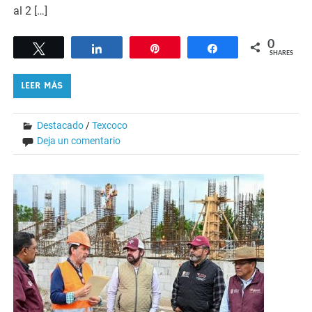
al 2 […]
0
Tweet
Share
Pin
Share
SHARES
LEER MÁS
Destacado
/
Texcoco
Deja un comentario