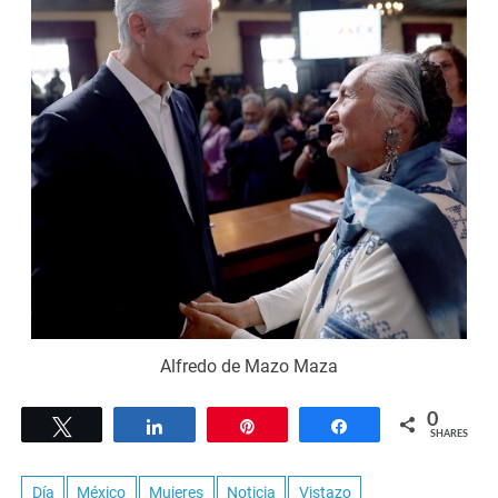
Alfredo de Mazo Maza
0
Tweet
Share
Pin
Share
SHARES
Día
México
Mujeres
Noticia
Vistazo