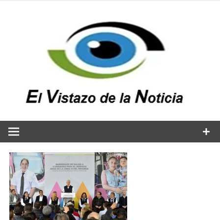
Saltar
al
contenido
v
n
El vistazo a la noticia