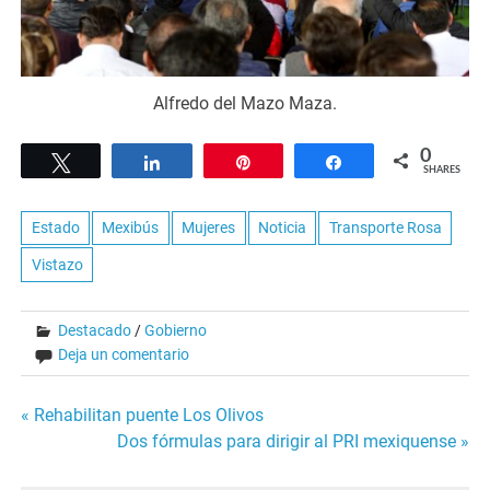
Alfredo del Mazo Maza.
0
Tweet
Share
Pin
Share
SHARES
Estado
Mexibús
Mujeres
Noticia
Transporte Rosa
Vistazo
Destacado
/
Gobierno
Deja un comentario
Navegación
« Rehabilitan puente Los Olivos
Dos fórmulas para dirigir al PRI mexiquense »
de