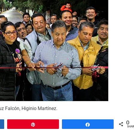
z Falcón, Higinio Martínez.
0
Pin
Share
SHAR