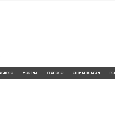
El vistazo a la noticia
NGRESO
MORENA
TEXCOCO
CHIMALHUACÁN
EC