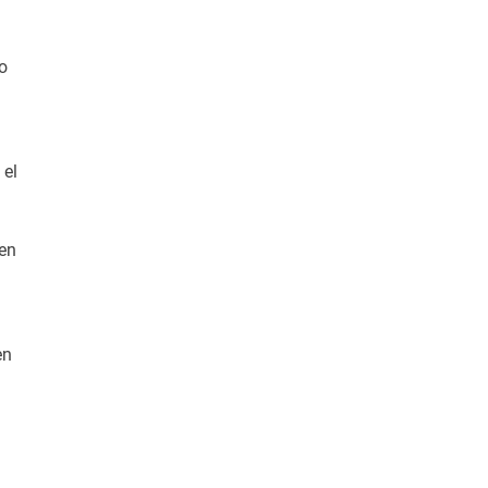
o
 el
ren
en