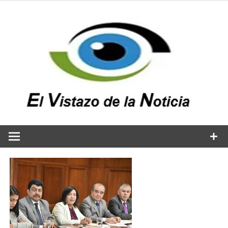
Saltar
al
contenido
v
n
El vistazo a la noticia