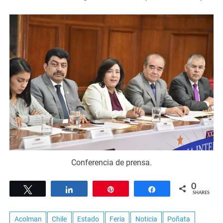
Conferencia de prensa.
0
Tweet
Share
Pin
Share
SHARES
Acolman
Chile
Estado
Feria
Noticia
Poñata