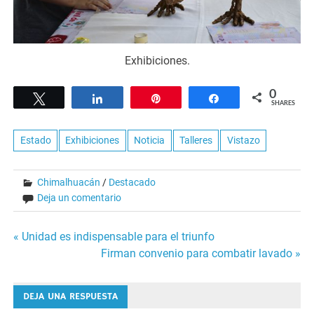
Exhibiciones.
0
Tweet
Share
Pin
Share
SHARES
Estado
Exhibiciones
Noticia
Talleres
Vistazo
Chimalhuacán
/
Destacado
Deja un comentario
Navegación
« Unidad es indispensable para el triunfo
Firman convenio para combatir lavado »
de
entradas
DEJA UNA RESPUESTA