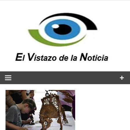
Saltar
al
contenido
v
n
El vistazo a la noticia