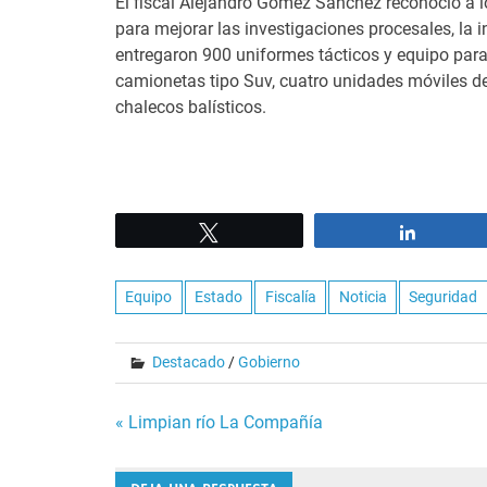
El fiscal Alejandro Gómez Sánchez reconoció a l
para mejorar las investigaciones procesales, la 
entregaron 900 uniformes tácticos y equipo para 
camionetas tipo Suv, cuatro unidades móviles de
chalecos balísticos.
Tweet
Share
Equipo
Estado
Fiscalía
Noticia
Seguridad
Destacado
/
Gobierno
Navegación
« Limpian río La Compañía
de