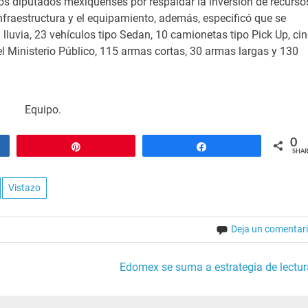
os diputados mexiquenses por respaldar la inversión de recurso
infraestructura y el equipamiento, además, especificó que se
lluvia, 23 vehículos tipo Sedan, 10 camionetas tipo Pick Up, ci
l Ministerio Público, 115 armas cortas, 30 armas largas y 130
Equipo.
0
Pin
Share
SHAR
Vistazo
Deja un comentar
Edomex se suma a estrategia de lectur