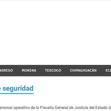
El vistazo a la noticia
NGRESO
MORENA
TEXCOCO
CHIMALHUACÁN
EC
e seguridad
ersonal operativo de la Fiscalía General de Justicia del Estado d