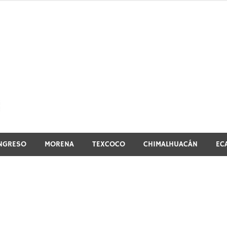
El vistazo a la noticia
NGRESO
MORENA
TEXCOCO
CHIMALHUACÁN
EC