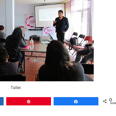
Taller.
0
Pin
Share
SHAR