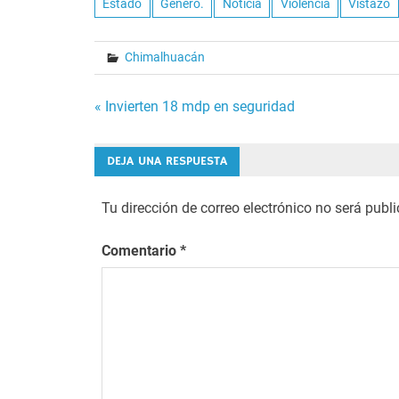
Estado
Género.
Noticia
Violencia
Vistazo
Chimalhuacán
Navegación
« Invierten 18 mdp en seguridad
de
DEJA UNA RESPUESTA
entradas
Tu dirección de correo electrónico no será publ
Comentario
*